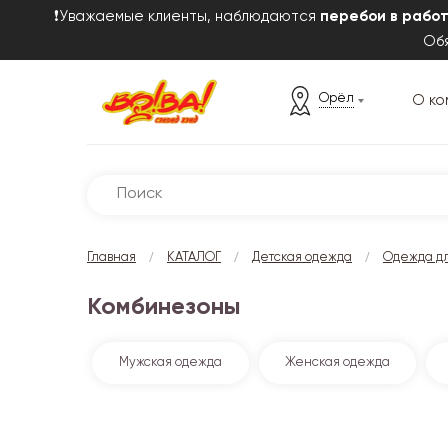
❗Уважаемые клиенты, наблюдаются
перебои в рабо
Обя
Орёл
О ко
/
/
/
Главная
КАТАЛОГ
Детская одежда
Одежда дл
Комбинезоны
Мужская одежда
Женская одежда