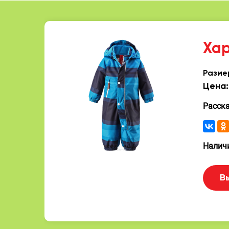
Ха
Разме
Цена:
Расск
Наличи
В