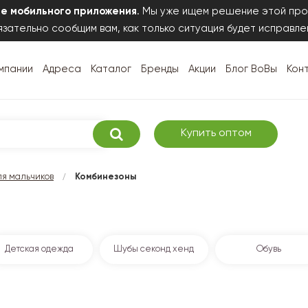
те мобильного приложения
. Мы уже ищем решение этой про
зательно сообщим вам, как только ситуация будет исправле
мпании
Адреса
Каталог
Бренды
Акции
Блог ВоВы
Кон
Купить оптом
/
я мальчиков
Комбинезоны
Детская одежда
Шубы секонд хенд
Обувь