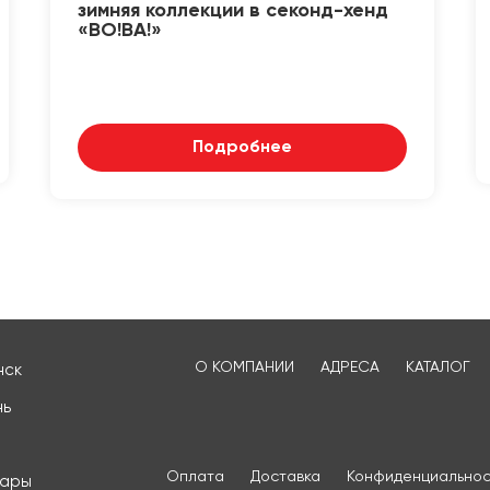
зимняя коллекции в секонд-хенд
«ВО!ВА!»
Подробнее
О КОМПАНИИ
АДРЕСА
КАТАЛОГ
нск
нь
Оплата
Доставка
Конфиденциальнос
сары