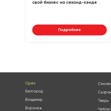
свой бизнес на секонд-хэнде
Подробнее
Орёл
Смоле
Белгород
Сызра
Владимир
Тверь
Воронеж
Чебок