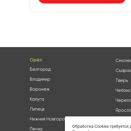
Орёл
Смоле
Белгород
Сызра
Владимир
Тверь
Воронеж
Чебок
Калуга
Череп
Липецк
Яросла
Нижний Новгород
Все го
Обработка Cookies требуется
Пенза
27 гор