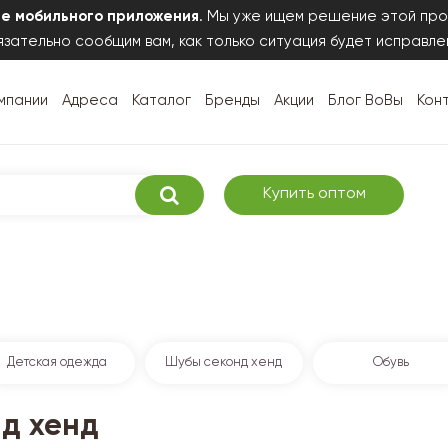
те мобильного приложения
. Мы уже ищем решение этой про
зательно сообщим вам, как только ситуация будет исправле
мпании
Адреса
Каталог
Бренды
Акции
Блог ВоВы
Кон
Купить оптом
Детская одежда
Шубы секонд хенд
Обувь
нд хенд